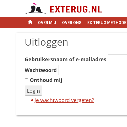
OVER MIJ
OVER ONS
EX TERUG METHODE (
Uitloggen
Gebruikersnaam of e-mailadres
Wachtwoord
Onthoud mij
Login
Je wachtwoord vergeten?