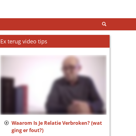
Ex terug video tips
Waarom Is Je Relatie Verbroken? (wat
ging er fout?)