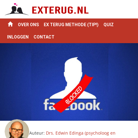
OVER ONS
EX TERUG METHODE (TIP!)
QUIZ
INLOGGEN
CONTACT
Auteur:
Drs. Edwin Edinga (psycholoog en