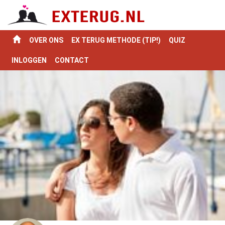
OVER ONS
EX TERUG METHODE (TIP!)
QUIZ
INLOGGEN
CONTACT