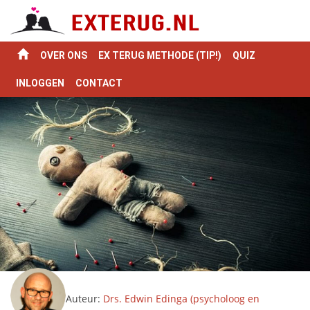
OVER ONS
EX TERUG METHODE (TIP!)
QUIZ
INLOGGEN
CONTACT
Auteur:
Drs. Edwin Edinga (psycholoog en