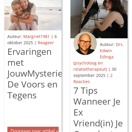
Auteur:
Margriet1981
|
6
oktober 2025
|
Reageer
Auteur:
Drs.
Ervaringen
Edwin
Edinga
met
(psycholoog en
relatietherapeut)
|
30
JouwMysterie.nl?
september 2025
|
2
De Voors en
Reacties
7 Tips
Tegens
Wanneer Je
Ex
Vriend(in) Je
Doorgaan naar artikel »