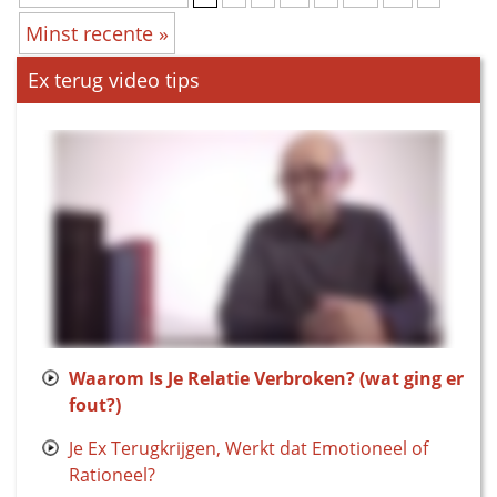
Minst recente »
Ex terug video tips
Waarom Is Je Relatie Verbroken? (wat ging er
fout?)
Je Ex Terugkrijgen, Werkt dat Emotioneel of
Rationeel?