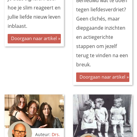
Benieuwd wat te doen
hoe je slim reageert en
tegen liefdesverdriet?
jullie liefde nieuw leven
Geen clichés, maar
inblaast.
diepgaande inzichten
en actiegerichte
Doorgaan naar artikel »
stappen om jezelf
terug te vinden na een
breuk.
Doorgaan naar artikel »
Auteur:
Drs.