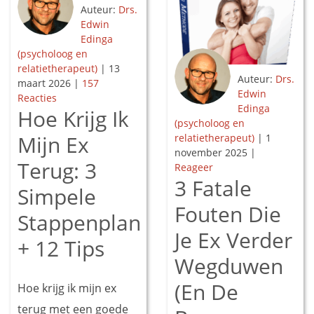
Auteur:
Drs.
Edwin
Edinga
(psycholoog en
relatietherapeut)
|
13
Auteur:
Drs.
maart 2026
|
157
Edwin
Reacties
Edinga
Hoe Krijg Ik
(psycholoog en
Mijn Ex
relatietherapeut)
|
1
november 2025
|
Terug: 3
Reageer
3 Fatale
Simpele
Fouten Die
Stappenplan
Je Ex Verder
+ 12 Tips
Wegduwen
(En De
Hoe krijg ik mijn ex
terug met een goede