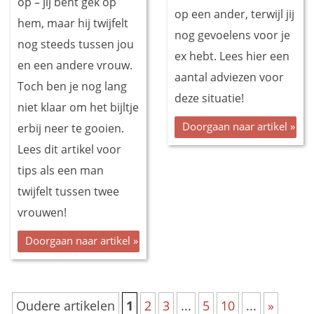
op – jij bent gek op
op een ander, terwijl jij
hem, maar hij twijfelt
nog gevoelens voor je
nog steeds tussen jou
ex hebt. Lees hier een
en een andere vrouw.
aantal adviezen voor
Toch ben je nog lang
deze situatie!
niet klaar om het bijltje
Doorgaan naar artikel »
erbij neer te gooien.
Lees dit artikel voor
tips als een man
twijfelt tussen twee
vrouwen!
Doorgaan naar artikel »
Oudere artikelen
1
2
3
...
5
10
...
»