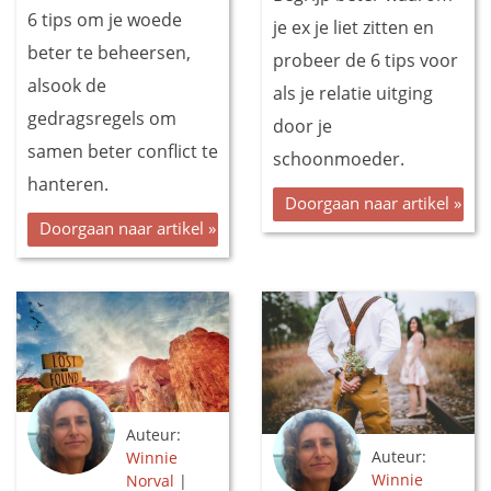
6 tips om je woede
je ex je liet zitten en
beter te beheersen,
probeer de 6 tips voor
alsook de
als je relatie uitging
gedragsregels om
door je
samen beter conflict te
schoonmoeder.
hanteren.
Doorgaan naar artikel »
Doorgaan naar artikel »
Auteur:
Auteur:
Winnie
Winnie
Norval
|