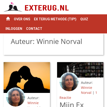
OVER ONS
EX TERUG METHODE (TIP!)
QUIZ
INLOGGEN
CONTACT
Auteur: Winnie Norval
Auteur:
Winnie
Norval
|
1
Reactie
Auteur:
Mijn Ex
Winnie