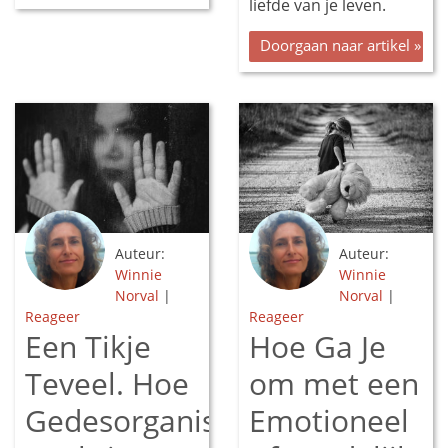
liefde van je leven.
Doorgaan naar artikel »
Auteur:
Auteur:
Winnie
Winnie
Norval
|
Norval
|
Reageer
Reageer
Een Tikje
Hoe Ga Je
Teveel. Hoe
om met een
Gedesorganiseerde
Emotioneel