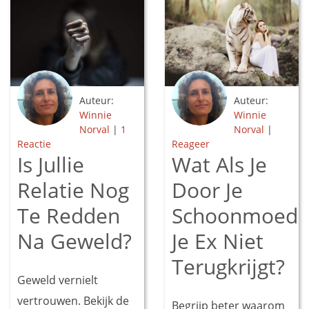
Auteur:
Auteur:
Winnie
Winnie
Norval
|
1
Norval
|
Reactie
Reageer
Is Jullie
Wat Als Je
Relatie Nog
Door Je
Te Redden
Schoonmoede
Na Geweld?
Je Ex Niet
Terugkrijgt?
Geweld vernielt
vertrouwen. Bekijk de
Begrijp beter waarom