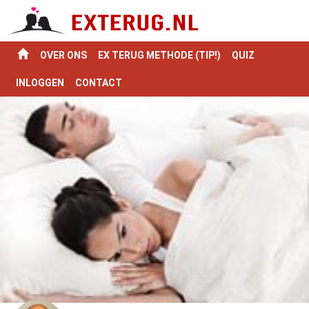
OVER ONS
EX TERUG METHODE (TIP!)
QUIZ
INLOGGEN
CONTACT